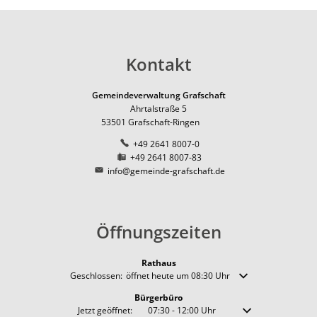
Kontakt
Gemeindeverwaltung Grafschaft
Ahrtalstraße 5
53501
Grafschaft-Ringen
+49 2641 8007-0
+49 2641 8007-83
info@gemeinde-grafschaft.de
Öffnungszeiten
Rathaus
Klicken, um weitere Öffnungs- oder Schließzeiten auszublende
Geschlossen:
öffnet heute um 08:30 Uhr
Bürgerbüro
Klicken, um weitere Öffnungs- oder Schließzeiten auszublenden
Jetzt geöffnet:
07:30
-
12:00
Uhr
Von 07:30 bis 12:00 