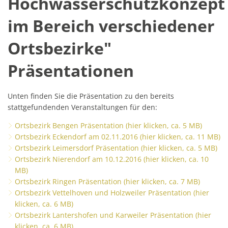
Hochwasserschutzkonzept
Pfadfinder der DPSG in Ri
Natur
Ernte-Aktion "Gelbes Band
Ortsbezirk Leimersdorf
Ortsum
Hochwasserschutzkonzept
News
im Bereich verschiedener
Ziegen als erprobte Lands
Tourismus
Ferienunterkünfte
Ortsbezirk Nierendorf
Lärmakt
im
Gemeinde fördert Streuo
Ortsbezirk Ringen
Ortsbezirke"
Gaststätten
Hochwas
Bereich
Vogelnistkasten-Kamera i
Ortsbezirk Vettelhoven
Kirche und Religion
verschiedener
Präsentationen
Frühjahr 2021 - der Anfang
Ortsbezirke"
Weiterbildung
Kreisvolkshochschule
Superhelden des Waldes -
Unten finden Sie die Präsentation zu den bereits
Präsentationen
Studienhaus St. Lambert
Gemeindepartnerschaft
Terres-de-Caux
stattgefundenden Veranstaltungen für den:
Waldexkursionen mit der 
Zukunftsregion Ahr e.V.
Ortsbezirk Bengen Präsentation (hier klicken, ca. 5 MB)
Ortsbezirk Eckendorf am 02.11.2016 (hier klicken, ca. 11 MB)
Ortsbezirk Leimersdorf Präsentation (hier klicken, ca. 5 MB)
Ortsbezirk Nierendorf am 10.12.2016 (hier klicken, ca. 10
MB)
Ortsbezirk Ringen Präsentation (hier klicken, ca. 7 MB)
Ortsbezirk Vettelhoven und Holzweiler Präsentation (hier
klicken, ca. 6 MB)
Ortsbezirk Lantershofen und Karweiler Präsentation (hier
klicken, ca. 6 MB)