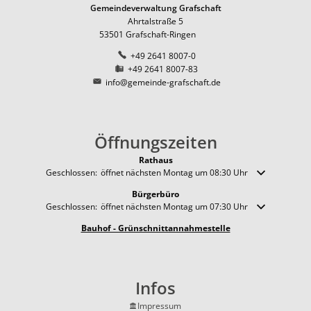
Pfadfinder der DPSG in Ri
Natur
Ernte-Aktion "Gelbes Band
Ortsbezirk Leimersdorf
Gemeindeverwaltung Grafschaft
Ortsum
Ahrtalstraße 5
News
Ziegen als erprobte Lands
Tourismus
Ferienunterkünfte
Ortsbezirk Nierendorf
Lärmakt
53501
Grafschaft-Ringen
Gemeinde fördert Streuo
+49 2641 8007-0
Ortsbezirk Ringen
Gaststätten
Hochwas
+49 2641 8007-83
Vogelnistkasten-Kamera i
Ortsbezirk Vettelhoven
info@gemeinde-grafschaft.de
Kirche und Religion
Frühjahr 2021 - der Anfang
Weiterbildung
Kreisvolkshochschule
Superhelden des Waldes -
Studienhaus St. Lambert
Öffnungszeiten
Gemeindepartnerschaft
Terres-de-Caux
Waldexkursionen mit der 
Rathaus
Zukunftsregion Ahr e.V.
Klicken, um weitere Öffnungs- oder Schließzeiten auszublenden
Geschlossen:
öffnet nächsten Montag um 08:30 Uhr
Bürgerbüro
Klicken, um weitere Öffnungs- oder Schließzeiten auszublenden
Geschlossen:
öffnet nächsten Montag um 07:30 Uhr
Bauhof - Grünschnittannahmestelle
Infos
Impressum