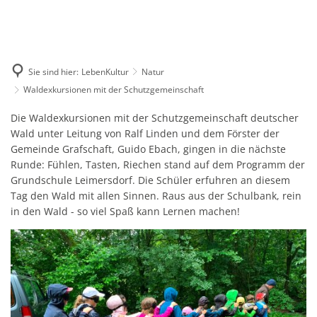
Rathaus
Lokales
Grafschafter Zeitung
Bürgerservice
Suche
Verwaltung
Grußwor
LebenKultur
Ausschreibungen
Lieferleistungen
Bürgerinformationssystem
Beigeor
Wirtschaft
Ratsinformationssystem
Gremien
Baumaßnahmen
Beteiligungsverfahren
Veranstaltungen
Online Veranstaltungskal
Sie sind hier:
LebenKultur
Natur
Kontakt
Die Gem
Mandats
Notdienste
Notruf
Stellenausschreibungen
Waldexkursionen mit der Schutzgemeinschaft
Innovationspark/Gewerbepark
Älterwerden in der Grafsch
Kultur
Kultur im Rathaus
Organis
Formulare
Sitzung
Feuerwe
Gesundheitswesen
Ärztlich
Waldexkursionen
Die Waldexkursionen mit der Schutzgemeinschaft deutscher
Baulückenkataster - Baugrundstücke
Veranstaltungskalender 2
Künstler und Kunsthandw
Vereine
Grafschaft
E-Rechn
Wald unter Leitung von Ralf Linden und dem Förster der
Anfragen
Krankenh
mit
Schulen und Kindertagesstätten
Grundsc
Veranstaltungskalender Rh
Klimaschutzkonzept
Gemeinde Grafschaft, Guido Ebach, gingen in die nächste
Autoren
Ortsbezirk Bengen
Zuschüsse
Satzung
Heiraten in der Grafschaft
Runde: Fühlen, Tasten, Riechen stand auf dem Programm der
Apothek
der
Kinderta
Wahlen
Landtag
Landwirtschaft
Ortsbezirk Birresdorf
Grundschule Leimersdorf. Die Schüler erfuhren an diesem
Schieds
Ortsbezirke
Bundeswehr
Schutzgemeinschaft
Kreisvol
Ergebni
Tag den Wald mit allen Sinnen. Raus aus der Schulbank, rein
Bauleitplanung
Bebauun
Ortsbezirk Eckendorf
Grafschafter Betriebe bilden aus
Nebenbe
Freizeiteinrichtungen
Sportstätten
in den Wald - so viel Spaß kann Lernen machen!
Musiksch
Öffentliche Bekanntmachung Übermittlungssperre
Informat
Bürgerbeteiligung
Einwohn
Ortsbezirk Gelsdorf
Grafschafter Betriebe stellen ein
Panorama-Sauna Holzweil
Bücher
Einwohn
Ortsbezirk Holzweiler
Konzepte und Gutachten der Gemeinde
Gemeinde
Förderprogramme
Musik
Ergebni
Ortsbezirk Karweiler
Dorfern
Grafschaft-Branchen
Jugendarbeit
Kinder- und Jugendbüro Gr
Ortsbezirk Lantershofen
Verkehr
Veröffentlichung Abschlussbericht Ladeinfrastrukturko