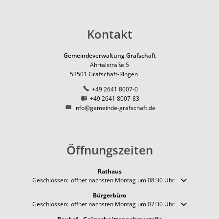
Pfadfinder der DPSG in Ri
Natur
Ernte-Aktion "Gelbes Band
Ortsbezirk Leimersdorf
Ortsum
News
Ziegen als erprobte Lands
Tourismus
Ferienunterkünfte
Ortsbezirk Nierendorf
Lärmakt
Kontakt
Gemeinde fördert Streuo
Ortsbezirk Ringen
Gaststätten
Hochwas
Vogelnistkasten-Kamera i
Gemeindeverwaltung Grafschaft
Ortsbezirk Vettelhoven
Kirche und Religion
Ahrtalstraße 5
Frühjahr 2021 - der Anfang
53501
Grafschaft-Ringen
Weiterbildung
Kreisvolkshochschule
Superhelden des Waldes -
+49 2641 8007-0
Studienhaus St. Lambert
Gemeindepartnerschaft
Terres-de-Caux
+49 2641 8007-83
Waldexkursionen mit der 
info@gemeinde-grafschaft.de
Zukunftsregion Ahr e.V.
Öffnungszeiten
Rathaus
Klicken, um weitere Öffnungs- oder Schließzeiten auszublenden
Geschlossen:
öffnet nächsten Montag um 08:30 Uhr
Bürgerbüro
Klicken, um weitere Öffnungs- oder Schließzeiten auszublenden
Geschlossen:
öffnet nächsten Montag um 07:30 Uhr