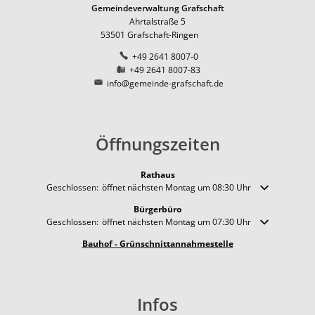
Pfadfinder der DPSG in Ri
Natur
Ernte-Aktion "Gelbes Band
Ortsbezirk Leimersdorf
Gemeindeverwaltung Grafschaft
Ortsum
Ahrtalstraße 5
News
Ziegen als erprobte Lands
Tourismus
Ferienunterkünfte
Ortsbezirk Nierendorf
Lärmakt
53501
Grafschaft-Ringen
Gemeinde fördert Streuo
+49 2641 8007-0
Ortsbezirk Ringen
Gaststätten
Hochwas
+49 2641 8007-83
Vogelnistkasten-Kamera i
Ortsbezirk Vettelhoven
info@gemeinde-grafschaft.de
Kirche und Religion
Frühjahr 2021 - der Anfang
Weiterbildung
Kreisvolkshochschule
Superhelden des Waldes -
Studienhaus St. Lambert
Öffnungszeiten
Gemeindepartnerschaft
Terres-de-Caux
Waldexkursionen mit der 
Zukunftsregion Ahr e.V.
Rathaus
Klicken, um weitere Öffnungs- oder Schließzeiten auszublenden
Geschlossen:
öffnet nächsten Montag um 08:30 Uhr
Bürgerbüro
Klicken, um weitere Öffnungs- oder Schließzeiten auszublenden
Geschlossen:
öffnet nächsten Montag um 07:30 Uhr
Bauhof - Grünschnittannahmestelle
Infos