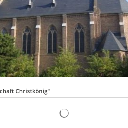
Verkehrsunters
Tourismus
Ortsumgehunge
Gaststätten
Lärmaktionspla
Kirche und Religion
Hochwasserschu
Weiterbildung
Gemeindepartnersch
Zukunftsregion Ahr e
haft Christkönig"