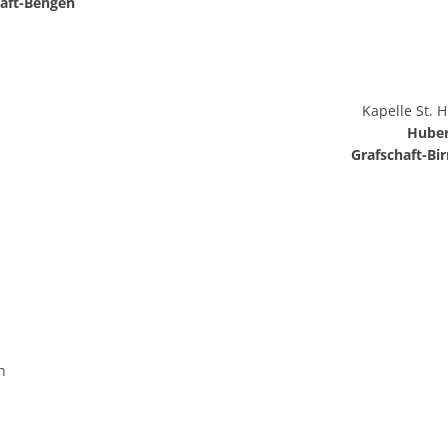
haft-Bengen
Kapelle St. 
Hube
Grafschaft-Bi
mian