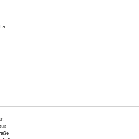
ler
t.
tus
raße