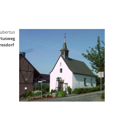
Hubertus
rtusweg
rresdorf