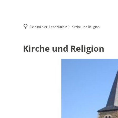
Aktuelles
Lokales
Sie sind hier:
LebenKultur
Kirche und Religion
Ausschreibun
Beteiligungsve
Kirche
Kirche und Religion
und
Religion