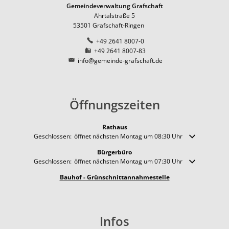
Pfadfinder der DPSG in Ri
Natur
Ernte-Aktion "Gelbes Band
Ortsbezirk Leimersdorf
Gemeindeverwaltung Grafschaft
Ortsum
Ahrtalstraße 5
News
Ziegen als erprobte Lands
Tourismus
Ferienunterkünfte
Ortsbezirk Nierendorf
Lärmakt
53501
Grafschaft-Ringen
Gemeinde fördert Streuo
+49 2641 8007-0
Ortsbezirk Ringen
Gaststätten
Hochwas
+49 2641 8007-83
Vogelnistkasten-Kamera i
Ortsbezirk Vettelhoven
info@gemeinde-grafschaft.de
Kirche und Religion
Frühjahr 2021 - der Anfang
Weiterbildung
Kreisvolkshochschule
Superhelden des Waldes -
Studienhaus St. Lambert
Öffnungszeiten
Gemeindepartnerschaft
Terres-de-Caux
Waldexkursionen mit der 
Zukunftsregion Ahr e.V.
Rathaus
Klicken, um weitere Öffnungs- oder Schließzeiten auszublenden
Geschlossen:
öffnet nächsten Montag um 08:30 Uhr
Bürgerbüro
Klicken, um weitere Öffnungs- oder Schließzeiten auszublenden
Geschlossen:
öffnet nächsten Montag um 07:30 Uhr
Bauhof - Grünschnittannahmestelle
Infos