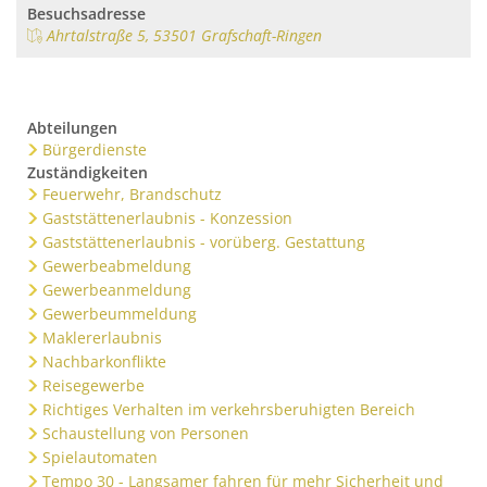
Pfadfinder der DPSG in Ri
Natur
Ernte-Aktion "Gelbes Band
Ortsbezirk Leimersdorf
Besuchsadresse
Ortsum
Ahrtalstraße 5, 53501 Grafschaft-Ringen
News
Ziegen als erprobte Lands
Tourismus
Ferienunterkünfte
Ortsbezirk Nierendorf
Lärmakt
Gemeinde fördert Streuo
Ortsbezirk Ringen
Gaststätten
Hochwas
Vogelnistkasten-Kamera i
Ortsbezirk Vettelhoven
Abteilungen
Kirche und Religion
Bürgerdienste
Frühjahr 2021 - der Anfang
Zuständigkeiten
Weiterbildung
Kreisvolkshochschule
Feuerwehr, Brandschutz
Superhelden des Waldes -
Studienhaus St. Lambert
Gemeindepartnerschaft
Terres-de-Caux
Gaststättenerlaubnis - Konzession
Waldexkursionen mit der 
Gaststättenerlaubnis - vorüberg. Gestattung
Zukunftsregion Ahr e.V.
Gewerbeabmeldung
Gewerbeanmeldung
Gewerbeummeldung
Maklererlaubnis
Nachbarkonflikte
Reisegewerbe
Richtiges Verhalten im verkehrsberuhigten Bereich
Schaustellung von Personen
Spielautomaten
Tempo 30 - Langsamer fahren für mehr Sicherheit und