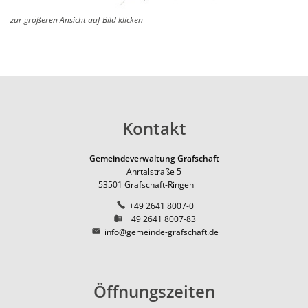
Pfadfinder der DPSG in Ri
Natur
Ernte-Aktion "Gelbes Band
Ortsbezirk Leimersdorf
Ortsum
zur größeren Ansicht auf Bild klicken
News
Ziegen als erprobte Lands
Tourismus
Ferienunterkünfte
Ortsbezirk Nierendorf
Lärmakt
Gemeinde fördert Streuo
Ortsbezirk Ringen
Gaststätten
Hochwas
Vogelnistkasten-Kamera i
Ortsbezirk Vettelhoven
Kirche und Religion
Frühjahr 2021 - der Anfang
Weiterbildung
Kreisvolkshochschule
Kontakt
Superhelden des Waldes -
Studienhaus St. Lambert
Gemeindepartnerschaft
Terres-de-Caux
Waldexkursionen mit der 
Gemeindeverwaltung Grafschaft
Zukunftsregion Ahr e.V.
Ahrtalstraße 5
53501
Grafschaft-Ringen
+49 2641 8007-0
+49 2641 8007-83
info@gemeinde-grafschaft.de
Öffnungszeiten