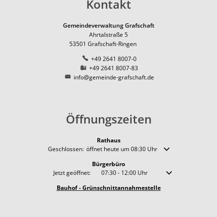
Kontakt
Gemeindeverwaltung Grafschaft
Ahrtalstraße 5
53501
Grafschaft-Ringen
+49 2641 8007-0
+49 2641 8007-83
info@gemeinde-grafschaft.de
Öffnungszeiten
Rathaus
Klicken, um weitere Öffnungs- oder Schließzeiten auszublende
Geschlossen:
öffnet heute um 08:30 Uhr
Bürgerbüro
Klicken, um weitere Öffnungs- oder Schließzeiten auszublenden
Jetzt geöffnet:
07:30
-
12:00
Uhr
Von 07:30 bis 12:00 
Bauhof - Grünschnittannahmestelle