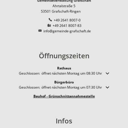
Gemeindeverwaltung Grafschaft
Ahrtalstraße 5
53501
Grafschaft-Ringen
+49 2641 8007-0
+49 2641 8007-83
info@gemeinde-grafschaft.de
Öffnungszeiten
Rathaus
Klicken, um weitere Öffnungs- oder Schließzeiten auszublenden
Geschlossen:
öffnet nächsten Montag um 08:30 Uhr
Bürgerbüro
Klicken, um weitere Öffnungs- oder Schließzeiten auszublenden
Geschlossen:
öffnet nächsten Montag um 07:30 Uhr
Bauhof - Grünschnittannahmestelle
Infos