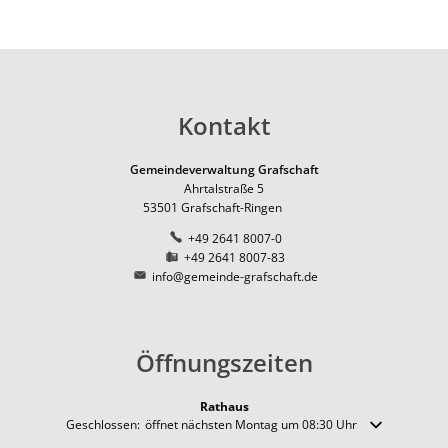
Pfadfinder der DPSG in Ri
Natur
Ernte-Aktion "Gelbes Band
Ortsbezirk Leimersdorf
Ortsum
News
Ziegen als erprobte Lands
Tourismus
Ferienunterkünfte
Ortsbezirk Nierendorf
Lärmakt
Gemeinde fördert Streuo
Ortsbezirk Ringen
Gaststätten
Hochwas
Vogelnistkasten-Kamera i
Ortsbezirk Vettelhoven
Kontakt
Kirche und Religion
Frühjahr 2021 - der Anfang
Weiterbildung
Kreisvolkshochschule
Gemeindeverwaltung Grafschaft
Superhelden des Waldes -
Ahrtalstraße 5
Studienhaus St. Lambert
Gemeindepartnerschaft
Terres-de-Caux
53501
Grafschaft-Ringen
Waldexkursionen mit der 
Zukunftsregion Ahr e.V.
+49 2641 8007-0
+49 2641 8007-83
info@gemeinde-grafschaft.de
Öffnungszeiten
Rathaus
Klicken, um weitere Öffnungs- oder Schließzeiten auszublenden
Geschlossen:
öffnet nächsten Montag um 08:30 Uhr