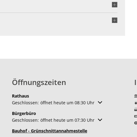
Verkehrsunters
Tourismus
Ortsumgehunge
Gaststätten
Lärmaktionspla
Kirche und Religion
Hochwasserschu
Weiterbildung
Gemeindepartnersch
Zukunftsregion Ahr e
Öffnungszeiten
Rathaus
Klicken, um weitere Öffnungs- oder Schließzeiten auszuble
Geschlossen:
öffnet heute um 08:30 Uhr
Bürgerbüro
Klicken, um weitere Öffnungs- oder Schließzeiten auszuble
Geschlossen:
öffnet heute um 07:30 Uhr
Bauhof - Grünschnittannahmestelle