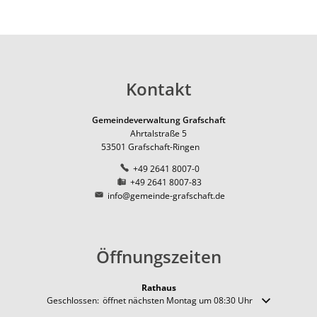
Pfadfinder der DPSG in Ri
Natur
Ernte-Aktion "Gelbes Band
Ortsbezirk Leimersdorf
Ortsum
News
Ziegen als erprobte Lands
Tourismus
Ferienunterkünfte
Ortsbezirk Nierendorf
Lärmakt
Gemeinde fördert Streuo
Ortsbezirk Ringen
Gaststätten
Hochwas
Vogelnistkasten-Kamera i
Ortsbezirk Vettelhoven
Kontakt
Kirche und Religion
Frühjahr 2021 - der Anfang
Weiterbildung
Kreisvolkshochschule
Gemeindeverwaltung Grafschaft
Superhelden des Waldes -
Ahrtalstraße 5
Studienhaus St. Lambert
Gemeindepartnerschaft
Terres-de-Caux
53501
Grafschaft-Ringen
Waldexkursionen mit der 
Zukunftsregion Ahr e.V.
+49 2641 8007-0
+49 2641 8007-83
info@gemeinde-grafschaft.de
Öffnungszeiten
Rathaus
Klicken, um weitere Öffnungs- oder Schließzeiten auszublenden
Geschlossen:
öffnet nächsten Montag um 08:30 Uhr