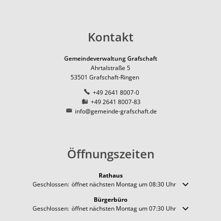
Pfadfinder der DPSG in Ri
Natur
Ernte-Aktion "Gelbes Band
Ortsbezirk Leimersdorf
Ortsum
News
Ziegen als erprobte Lands
Tourismus
Ferienunterkünfte
Ortsbezirk Nierendorf
Lärmakt
Kontakt
Gemeinde fördert Streuo
Ortsbezirk Ringen
Gaststätten
Hochwas
Vogelnistkasten-Kamera i
Ortsbezirk Vettelhoven
Gemeindeverwaltung Grafschaft
Kirche und Religion
Ahrtalstraße 5
Frühjahr 2021 - der Anfang
53501
Grafschaft-Ringen
Weiterbildung
Kreisvolkshochschule
Superhelden des Waldes -
+49 2641 8007-0
Studienhaus St. Lambert
Gemeindepartnerschaft
Terres-de-Caux
+49 2641 8007-83
Waldexkursionen mit der 
info@gemeinde-grafschaft.de
Zukunftsregion Ahr e.V.
Öffnungszeiten
Rathaus
Klicken, um weitere Öffnungs- oder Schließzeiten auszublenden
Geschlossen:
öffnet nächsten Montag um 08:30 Uhr
Bürgerbüro
Klicken, um weitere Öffnungs- oder Schließzeiten auszublenden
Geschlossen:
öffnet nächsten Montag um 07:30 Uhr