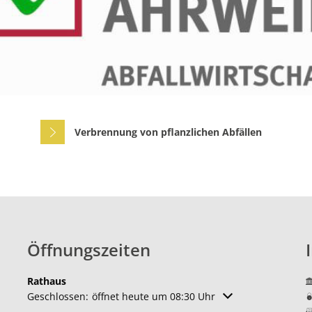
Verkehrsunters
Tourismus
Ortsumgehunge
Gaststätten
Lärmaktionspla
Kirche und Religion
Hochwasserschu
Weiterbildung
Gemeindepartnersch
Verbrennung von pflanzlichen Abfällen
Zukunftsregion Ahr e
Öffnungszeiten
Rathaus
Klicken, um weitere Öffnungs- oder Schließzeiten auszuble
Geschlossen:
öffnet heute um 08:30 Uhr