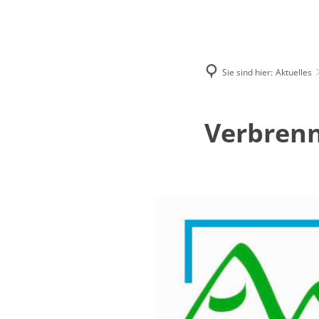
Aktuelles
Lokales
Sie sind hier:
Aktuelles
Ausschreibun
Beteiligungsve
Verbrenn