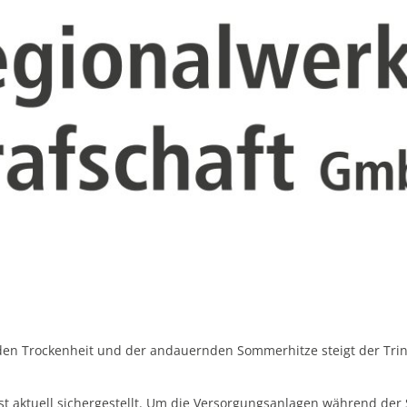
Verkehrsunters
Tourismus
Ortsumgehunge
Gaststätten
Lärmaktionspla
Kirche und Religion
Hochwasserschu
Weiterbildung
Gemeindepartnersch
Zukunftsregion Ahr e
den Trockenheit und der andauernden Sommerhitze steigt der Tri
t aktuell sichergestellt. Um die Versorgungsanlagen während der 