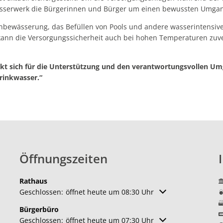
Wasserwerk die Bürgerinnen und Bürger um einen bewussten Umgan
nbewässerung, das Befüllen von Pools und andere wasserintensi
ann die Versorgungssicherheit auch bei hohen Temperaturen zuver
t sich für die Unterstützung und den verantwortungsvollen Um
rinkwasser.“
Öffnungszeiten
Rathaus
Klicken, um weitere Öffnungs- oder Schließzeiten auszuble
Geschlossen:
öffnet heute um 08:30 Uhr
Bürgerbüro
Klicken, um weitere Öffnungs- oder Schließzeiten auszuble
Geschlossen:
öffnet heute um 07:30 Uhr