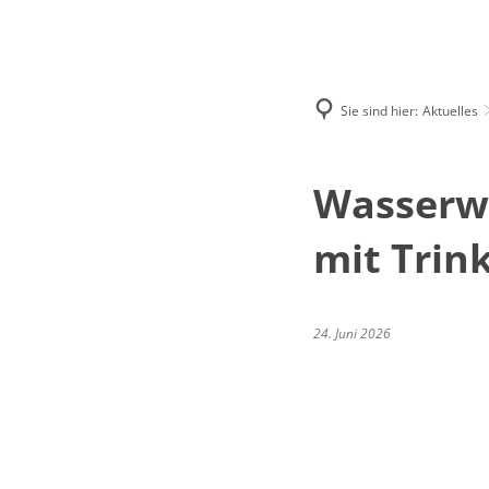
Aktuelles
Lokales
Sie sind hier:
Aktuelles
Ausschreibun
Beteiligungsve
Wasserw
mit Trin
24. Juni 2026