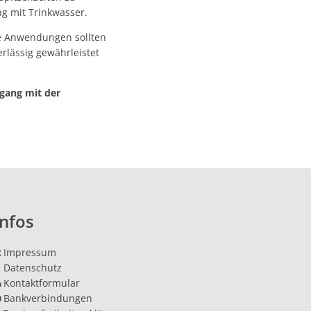
g mit Trinkwasser.
ve Anwendungen sollten
lässig gewährleistet
gang mit der
Infos
Impressum
nden
Datenschutz
Kontaktformular
Bankverbindungen
nden