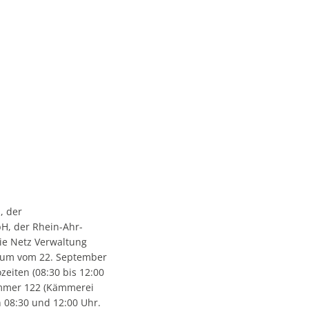
uchung
Ziegen als erprobte Landschaftspfleger in der Gemeinde Grafs
Ferienunterkünfte
Ortsbezirk Nierendorf
n
Gemeinde fördert Streuobstbäume
Ortsbezirk Ringen
nung
Vogelnistkasten-Kamera im Bölinger Wald
Ortsbezirk Vettelhoven
tzkonzept
Frühjahr 2021 - der Anfang ist gemacht!
Kreisvolkshochschule
Superhelden des Waldes - die Bodenlebewesen
Studienhaus St. Lambert
aft
Terres-de-Caux
Waldexkursionen mit der Schutzgemeinschaft
.V.
, der
H, der Rhein-Ahr-
ie Netz Verwaltung
aum vom 22. September
zeiten (08:30 bis 12:00
Zimmer 122 (Kämmerei
n 08:30 und 12:00 Uhr.