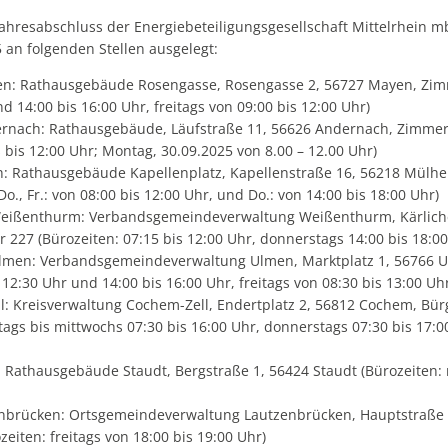
Jahresabschluss der Energiebeteiligungsgesellschaft Mittelrhein
 an folgenden Stellen ausgelegt:
n: Rathausgebäude Rosengasse, Rosengasse 2, 56727 Mayen, Zimm
d 14:00 bis 16:00 Uhr, freitags von 09:00 bis 12:00 Uhr)
rnach: Rathausgebäude, Läufstraße 11, 56626 Andernach, Zimmer 
s bis 12:00 Uhr; Montag, 30.09.2025 von 8.00 – 12.00 Uhr)
h: Rathausgebäude Kapellenplatz, Kapellenstraße 16, 56218 Mülhe
 Do., Fr.: von 08:00 bis 12:00 Uhr, und Do.: von 14:00 bis 18:00 Uhr)
ißenthurm: Verbandsgemeindeverwaltung Weißenthurm, Kärliche
27 (Bürozeiten: 07:15 bis 12:00 Uhr, donnerstags 14:00 bis 18:00
men: Verbandsgemeindeverwaltung Ulmen, Marktplatz 1, 56766 
 12:30 Uhr und 14:00 bis 16:00 Uhr, freitags von 08:30 bis 13:00 Uh
l: Kreisverwaltung Cochem-Zell, Endertplatz 2, 56812 Cochem, Bü
ags bis mittwochs 07:30 bis 16:00 Uhr, donnerstags 07:30 bis 17:00
 Rathausgebäude Staudt, Bergstraße 1, 56424 Staudt (Bürozeiten: 
nbrücken: Ortsgemeindeverwaltung Lautzenbrücken, Hauptstraße 
eiten: freitags von 18:00 bis 19:00 Uhr)