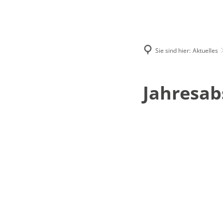
Aktuelles
Lokales
Sie sind hier:
Aktuelles
Ausschreibun
Beteiligungsve
Jahresab