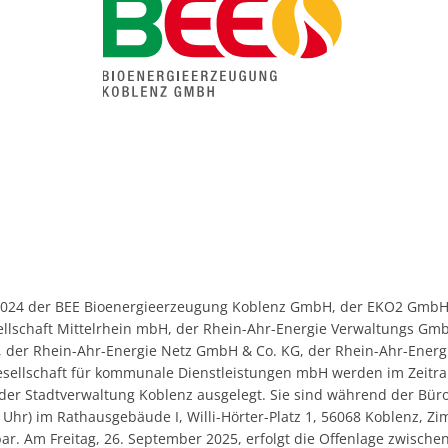
Verkehrsunters
Tourismus
Ortsumgehunge
Gaststätten
Lärmaktionspla
Kirche und Religion
Hochwasserschu
Weiterbildung
Gemeindepartnersch
Zukunftsregion Ahr e
 2024 der BEE Bioenergieerzeugung Koblenz GmbH, der EKO2 GmbH
ellschaft Mittelrhein mbH, der Rhein-Ahr-Energie Verwaltungs Gmb
 der Rhein-Ahr-Energie Netz GmbH & Co. KG, der Rhein-Ahr-Energ
sellschaft für kommunale Dienstleistungen mbH werden im Zeitr
 der Stadtverwaltung Koblenz ausgelegt. Sie sind während der Büro
 Uhr) im Rathausgebäude I, Willi-Hörter-Platz 1, 56068 Koblenz, 
r. Am Freitag, 26. September 2025, erfolgt die Offenlage zwische