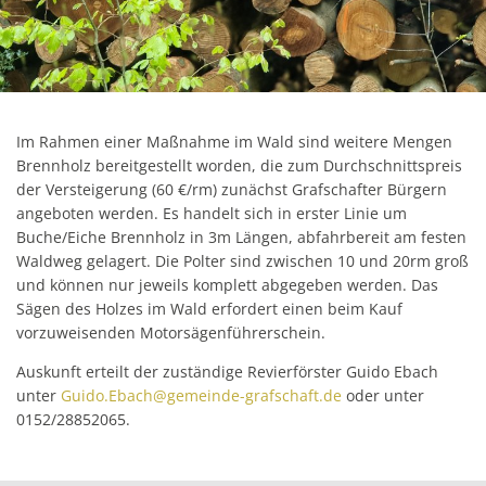
Pfadfinder der DPSG in Ri
Natur
Ernte-Aktion "Gelbes Band
Ortsbezirk Leimersdorf
Ortsum
News
Ziegen als erprobte Lands
Tourismus
Ferienunterkünfte
Ortsbezirk Nierendorf
Lärmakt
Gemeinde fördert Streuo
Ortsbezirk Ringen
Gaststätten
Hochwas
Vogelnistkasten-Kamera i
Ortsbezirk Vettelhoven
Kirche und Religion
Im Rahmen einer Maßnahme im Wald sind weitere Mengen
Frühjahr 2021 - der Anfang
Brennholz bereitgestellt worden, die zum Durchschnittspreis
Weiterbildung
Kreisvolkshochschule
der Versteigerung (60 €/rm) zunächst Grafschafter Bürgern
Superhelden des Waldes -
Studienhaus St. Lambert
angeboten werden. Es handelt sich in erster Linie um
Gemeindepartnerschaft
Terres-de-Caux
Waldexkursionen mit der 
Buche/Eiche Brennholz in 3m Längen, abfahrbereit am festen
Zukunftsregion Ahr e.V.
Waldweg gelagert. Die Polter sind zwischen 10 und 20rm groß
und können nur jeweils komplett abgegeben werden. Das
Sägen des Holzes im Wald erfordert einen beim Kauf
vorzuweisenden Motorsägenführerschein.
Auskunft erteilt der zuständige Revierförster Guido Ebach
unter
Guido.Ebach@gemeinde-grafschaft.de
oder unter
0152/28852065.