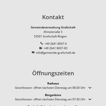
Kontakt
Gemeindeverwaltung Grafschaft
Ahrtalstraße 5
53501
Grafschaft-Ringen
+49 2641 8007-0
+49 2641 8007-83
info@gemeinde-grafschaft.de
Öffnungszeiten
Rathaus
Klicken, um weitere Öffnungs- oder Schließzeiten auszublenden
Geschlossen:
öffnet nächsten Dienstag um 08:30 Uhr
Bürgerbüro
Klicken, um weitere Öffnungs- oder Schließzeiten auszublenden
Geschlossen:
öffnet nächsten Dienstag um 07:30 Uhr