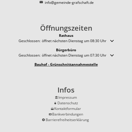
info@gemeinde-grafschaft.de
Öffnungszeiten
Rathaus
Klicken, um weitere Öffnungs- oder Schließzeiten auszublenden
Geschlossen:
öffnet nächsten Dienstag um 08:30 Uhr
Bürgerbüro
Klicken, um weitere Öffnungs- oder Schließzeiten auszublenden
Geschlossen:
öffnet nächsten Dienstag um 07:30 Uhr
Bauhof - Grünschnittannahmestelle
Infos
Impressum
Datenschutz
Kontaktformular
Bankverbindungen
Barrierefreiheitserklärung