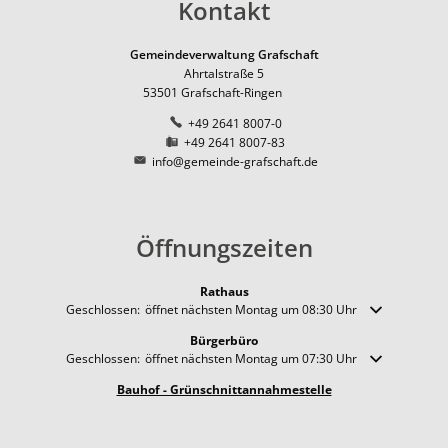
Kontakt
Gemeindeverwaltung Grafschaft
Ahrtalstraße 5
53501
Grafschaft-Ringen
+49 2641 8007-0
+49 2641 8007-83
info@gemeinde-grafschaft.de
Öffnungszeiten
Rathaus
Klicken, um weitere Öffnungs- oder Schließzeiten auszublenden
Geschlossen:
öffnet nächsten Montag um 08:30 Uhr
Bürgerbüro
Klicken, um weitere Öffnungs- oder Schließzeiten auszublenden
Geschlossen:
öffnet nächsten Montag um 07:30 Uhr
Bauhof - Grünschnittannahmestelle