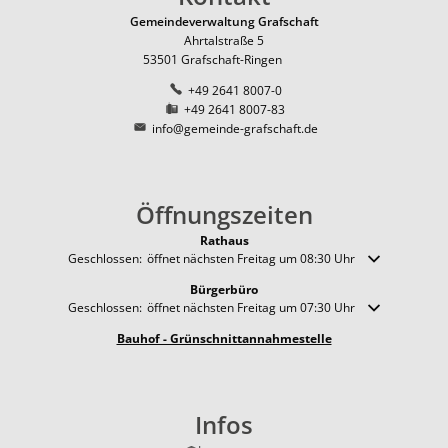
Gemeindeverwaltung Grafschaft
Ahrtalstraße 5
53501
Grafschaft-Ringen
+49 2641 8007-0
+49 2641 8007-83
info@gemeinde-grafschaft.de
Öffnungszeiten
Rathaus
Klicken, um weitere Öffnungs- oder Schließzeiten auszublenden
Geschlossen:
öffnet nächsten Freitag um 08:30 Uhr
Bürgerbüro
Klicken, um weitere Öffnungs- oder Schließzeiten auszublenden
Geschlossen:
öffnet nächsten Freitag um 07:30 Uhr
Bauhof - Grünschnittannahmestelle
Infos